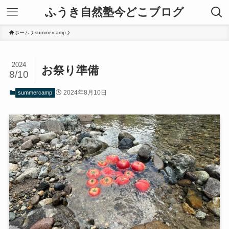
ふうき自然塾今どこブログ
ホーム
summercamp
2024
お祭り準備
8/10
2024年8月10日
summercamp