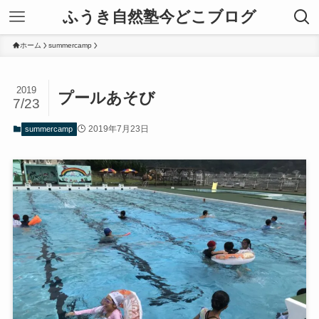
ふうき自然塾今どこブログ
ホーム
summercamp
2019
プールあそび
7/23
2019年7月23日
summercamp